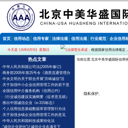
首页
信用动态
信用专家
法律法规
信用法规
行业规范
企业信用
今天是 126年8月9日 星期日
法律责任承诺：
根据国家信用法律规定
热点文章
当前位置:北京中美华盛国际信用评
·
中华人民共和国公司法(2005年修订)
·
商务部2005年第25号令《酒类流通管理办
·
中央文明办关于联合开展“共铸诚信”活
·
关于加强中小企业信用管理工作的若干意
·
全国信用中介服务机构《信用公约》
隐私保护
,
·
《行业诚信建设实施纲要（征求意见稿）
·
推出中国诚信企业《e-315标志》
·
个人信用信息基础数据库管理暂行办法
·
关于加强乡镇企业信用管理工作的意见
·
中华人民共和国科技成果转化法
·
“诚信企业评估”让诚信企业名满天下