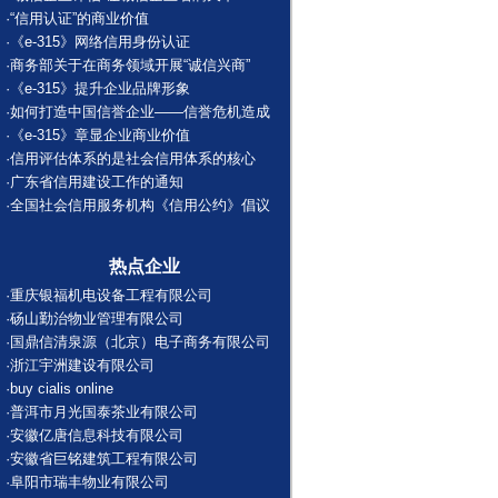
·
“信用认证”的商业价值
·
《e-315》网络信用身份认证
·
商务部关于在商务领域开展“诚信兴商”
·
《e-315》提升企业品牌形象
·
如何打造中国信誉企业——信誉危机造成
·
《e-315》章显企业商业价值
·
信用评估体系的是社会信用体系的核心
·
广东省信用建设工作的通知
·
全国社会信用服务机构《信用公约》倡议
热点企业
·
重庆银福机电设备工程有限公司
·
砀山勤治物业管理有限公司
·
国鼎信清泉源（北京）电子商务有限公司
·
浙江宇洲建设有限公司
·
buy cialis online
·
普洱市月光国泰茶业有限公司
·
安徽亿唐信息科技有限公司
·
安徽省巨铭建筑工程有限公司
·
阜阳市瑞丰物业有限公司