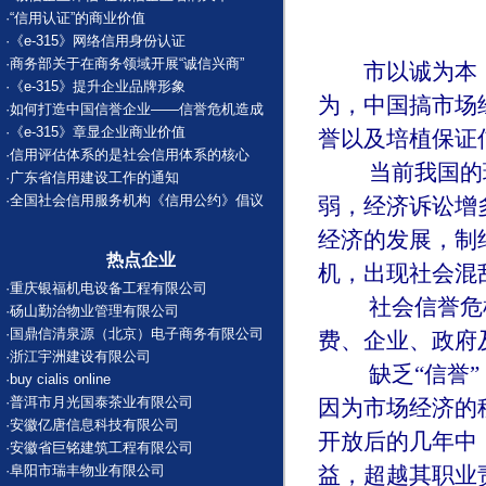
·
“信用认证”的商业价值
·
《e-315》网络信用身份认证
·
商务部关于在商务领域开展“诚信兴商”
市以诚为本，
·
《e-315》提升企业品牌形象
为，中国搞市场
·
如何打造中国信誉企业——信誉危机造成
·
《e-315》章显企业商业价值
誉以及培植保证
·
信用评估体系的是社会信用体系的核心
当前我国的现
·
广东省信用建设工作的通知
·
全国社会信用服务机构《信用公约》倡议
弱，经济诉讼增
经济的发展，制
热点企业
机，出现社会混
·
重庆银福机电设备工程有限公司
社会信誉危机
·
砀山勤治物业管理有限公司
·
国鼎信清泉源（北京）电子商务有限公司
费、企业、政府
·
浙江宇洲建设有限公司
缺乏“信誉”，
·
buy cialis online
·
普洱市月光国泰茶业有限公司
因为市场经济的
·
安徽亿唐信息科技有限公司
开放后的几年中
·
安徽省巨铭建筑工程有限公司
·
阜阳市瑞丰物业有限公司
益，超越其职业