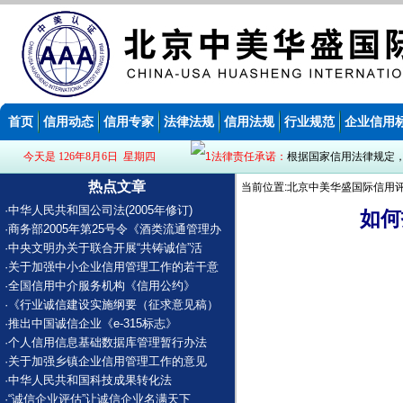
首页
信用动态
信用专家
法律法规
信用法规
行业规范
企业信用
今天是 126年8月6日 星期四
法律责任承诺：
根据国家信用法律规定
热点文章
当前位置:北京中美华盛国际信用评
·
中华人民共和国公司法(2005年修订)
如何
·
商务部2005年第25号令《酒类流通管理办
·
中央文明办关于联合开展“共铸诚信”活
·
关于加强中小企业信用管理工作的若干意
·
全国信用中介服务机构《信用公约》
·
《行业诚信建设实施纲要（征求意见稿）
·
推出中国诚信企业《e-315标志》
·
个人信用信息基础数据库管理暂行办法
·
关于加强乡镇企业信用管理工作的意见
·
中华人民共和国科技成果转化法
·
“诚信企业评估”让诚信企业名满天下