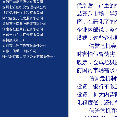
·
南通江南帛庄家纺有限公司
代之后，严重的
·
深圳七彩莲投资管理有限公司
品充斥市场，导
·
浙江亿康环保工程有限公司
·
湖北建鑫文化发展有限公司
序，在恶化了的
·
海城市圣悦畜牧养殖有限公司
企业内部说，整
·
河南各征信用认证有限公司
·
恩施州雨之田广告有限公司
漠视，这些企业
·
奕博服装加工厂
信誉危机会严
·
界首市五洲广告有限责任公司
·
安徽三能重工有限公司
时害怕假冒伪劣
·
呼和浩特市天安堂公墓有限责任公司
股票，会成垃圾
前国内市场需求
信誉危机制约
投资、银行不敢
投资、扩大内需
化程度低，还使
信誉危机直接