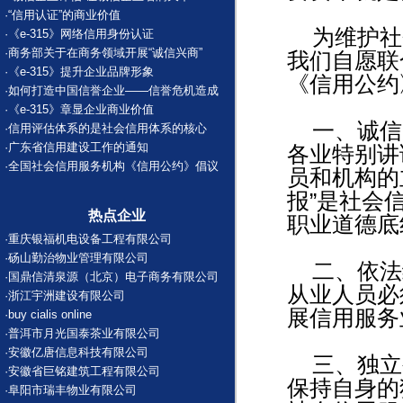
·
“信用认证”的商业价值
为维护社
·
《e-315》网络信用身份认证
·
商务部关于在商务领域开展“诚信兴商”
我们自愿联
·
《e-315》提升企业品牌形象
《信用公约
·
如何打造中国信誉企业——信誉危机造成
·
《e-315》章显企业商业价值
一、诚信
·
信用评估体系的是社会信用体系的核心
·
广东省信用建设工作的通知
各业特别讲
·
全国社会信用服务机构《信用公约》倡议
员和机构的
报”是社会
热点企业
职业道德底
·
重庆银福机电设备工程有限公司
·
砀山勤治物业管理有限公司
二、依法
·
国鼎信清泉源（北京）电子商务有限公司
从业人员必
·
浙江宇洲建设有限公司
展信用服务
·
buy cialis online
·
普洱市月光国泰茶业有限公司
·
安徽亿唐信息科技有限公司
三、独立
·
安徽省巨铭建筑工程有限公司
保持自身的
·
阜阳市瑞丰物业有限公司