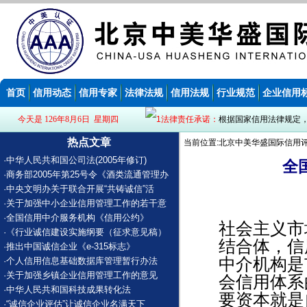
首页
信用动态
信用专家
法律法规
信用法规
行业规范
企业信用
今天是 126年8月6日 星期四
法律责任承诺：
根据国家信用法律规定
热点文章
当前位置:北京中美华盛国际信用评
·
中华人民共和国公司法(2005年修订)
全
·
商务部2005年第25号令《酒类流通管理办
·
中央文明办关于联合开展“共铸诚信”活
·
关于加强中小企业信用管理工作的若干意
·
全国信用中介服务机构《信用公约》
社会主义市
·
《行业诚信建设实施纲要（征求意见稿）
结合体，信
·
推出中国诚信企业《e-315标志》
中介机构是
·
个人信用信息基础数据库管理暂行办法
·
关于加强乡镇企业信用管理工作的意见
会信用体系
·
中华人民共和国科技成果转化法
要资本就是
·
“诚信企业评估”让诚信企业名满天下