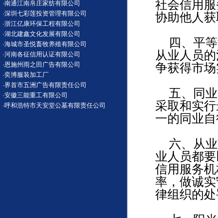
社会信用服
·
南通江南帛庄家纺有限公司
·
深圳七彩莲投资管理有限公司
协助他人获
·
浙江亿康环保工程有限公司
·
湖北建鑫文化发展有限公司
四、平等
·
海城市圣悦畜牧养殖有限公司
从业人员的
·
河南各征信用认证有限公司
·
恩施州雨之田广告有限公司
争获得市场
·
奕博服装加工厂
·
界首市五洲广告有限责任公司
五、同业
·
安徽三能重工有限公司
采取和实行
·
呼和浩特市天安堂公墓有限责任公司
一的同业自
六、从业
业人员都要
信用服务机
率，做诚实
律组织的处